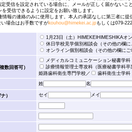
指定受信を設定されている場合に、メールが正しく届かないこ
ンを受信できるように設定をお願い致します。
関連情報の連絡のみに使用します。本人の承諾なしに第三者に提
ない場合はお手数ですが
kouhou@himekei.ac.jp
もしくは079-2
1月23日（土）HIMEKEIHIMESHI
休日学校見学個別相談会（その他の欄に
オンライン個別相談会（その他の欄にご
メディカルコミュニケーション秘書学科
診療情報管理士専攻科（医療秘書学科卒
複数回答可）
姫路歯科衛生専門学校／
歯科衛生士学科
姓
名
セイ
メイ
ガナ）