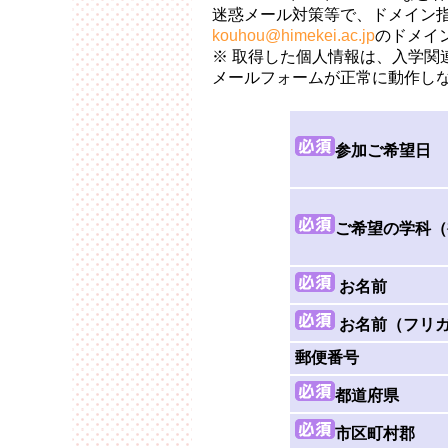
迷惑メール対策等で、ドメイン
kouhou@himekei.ac.jp
のドメイ
※ 取得した個人情報は、入学
メールフォームが正常に動作し
参加ご希望日
ご希望の学科（
お名前
お名前（フリ
郵便番号
都道府県
市区町村郡