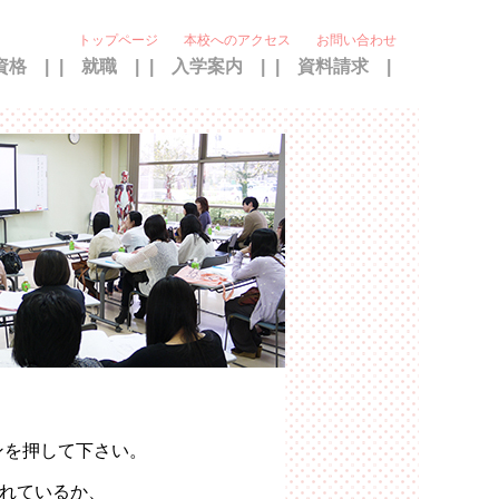
トップページ
本校へのアクセス
お問い合わせ
資格 |
| 就職 |
| 入学案内 |
| 資料請求 |
ンを押して下さい。
されているか、