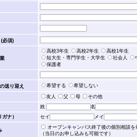
(必須)
高校3年生
高校2年生
高校1年生
短大生・専門学生・大学生
社会人
業
保護者
希望する
希望しない
の送り迎え
友人
父
母
その他
姓
名
リガナ）
セイ
メイ
オープンキャンパス終了後の個別相談を
み
（当日のお申し込みも可能です）